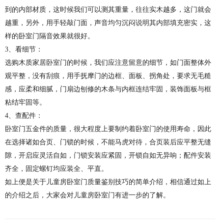
到的内部材质，这时候我们可以测其重量，往往实木越多，这门就会
越重，另外，用手轻敲门面，声音均匀沉闷说明其内部填充密实，这
样的卧室门隔音效果就很好。
3、看细节：
选购木质家居卧室门的时候，我们应注意留意的细节，如门面整体外
观平整，没有刮痕，用手抚摩门的边框、面板、拐角处，要求无毛糙
感，应柔和细腻，门扇边刨修的木条与内框连结牢固，装饰面板与框
粘结牢固等。
4、查配件：
卧室门
五金
件的质量，很大程度上要制约着卧室门的使用寿命，因此
在选择诸如合页、门锁的时候，不能马虎对待，合页装后应平整无缝
隙，开启应灵活自如，门锁安装应紧固，开锁自如无异响；配件安装
齐全，固定螺钉均应装全、平直。
如上便是关于儿童房卧室门质量鉴别技巧的简单介绍，相信通过如上
的介绍之后，大家会对儿童房卧室门有进一步的了解。